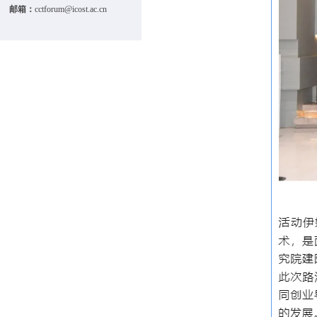
邮箱：
cctforum@icost.ac.cn