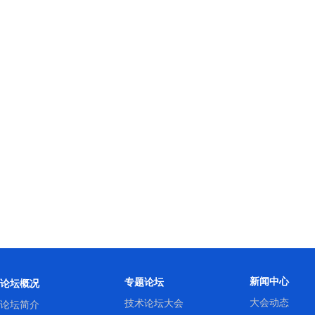
新闻中心
专题论坛
论坛概况
大会动态
技术论坛大会
论坛简介