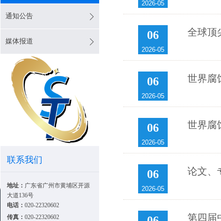
2026-05
通知公告
全球顶
06
媒体报道
2026-05
世界腐
06
2026-05
世界腐
06
2026-05
联系我们
论文、
06
地址：
广东省广州市黄埔区开源
2026-05
大道136号
ABOUT US
电话：
020-22320602
关于我们
第四届
传真：
020-22320602
06