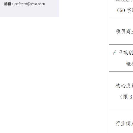
邮箱：
cctforum@icost.ac.cn