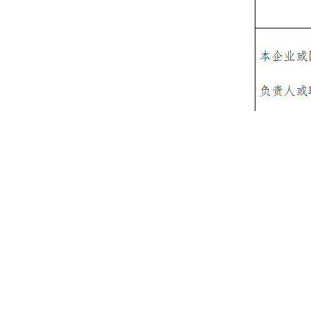
上一篇：
中国腐蚀控制技术与产
下一篇：
第十六个“世界腐蚀日”
新闻中心
专题论坛
论坛概况
大会动态
技术论坛大会
论坛简介
通知公告
平行论坛
组织机构
媒体报道
委员会
精彩瞬间